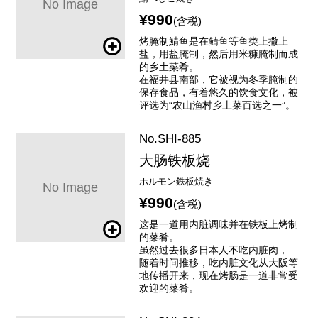
¥990
(含税)
烤腌制鯖鱼是在鲭鱼等鱼类上撒上
盐，用盐腌制，然后用米糠腌制而成
的乡土菜肴。
在福井县南部，它被视为冬季腌制的
保存食品，有着悠久的饮食文化，被
评选为“农山渔村乡土菜百选之一”。
No.SHI-885
大肠铁板烧
ホルモン鉄板焼き
¥990
(含税)
这是一道用内脏调味并在铁板上烤制
的菜肴。
虽然过去很多日本人不吃内脏肉，
随着时间推移，吃内脏文化从大阪等
地传播开来，现在烤肠是一道非常受
欢迎的菜肴。