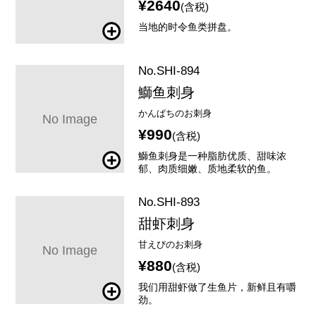
¥2640
(含税)
当地的时令鱼类拼盘。
No.SHI-894
鰤鱼刺身
かんぱちのお刺身
¥990
(含税)
鰤鱼刺身是一种脂肪优质、甜味浓
郁、肉质细嫩、质地柔软的鱼。
No.SHI-893
甜虾刺身
甘えびのお刺身
¥880
(含税)
我们用甜虾做了生鱼片，新鲜且有嚼
劲。