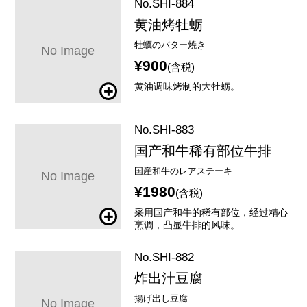
No.SHI-884
黄油烤牡蛎
牡蠣のバター焼き
¥900
(含税)
黄油调味烤制的大牡蛎。
No.SHI-883
国产和牛稀有部位牛排
国産和牛のレアステーキ
¥1980
(含税)
采用国产和牛的稀有部位，经过精心
烹调，凸显牛排的风味。
No.SHI-882
炸出汁豆腐
揚げ出し豆腐