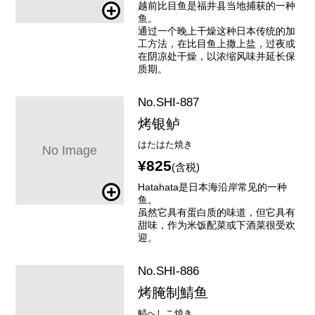
越前比目鱼是福井县当地捕获的一种
鱼。
通过一个晚上干燥这种日本传统的加
工方法，在比目鱼上撒上盐，过夜或
在阴凉处干燥，以浓缩风味并延长保
质期。
No.SHI-887
烤银鲈
はたはた焼き
¥825
(含税)
Hatahata是日本海沿岸常见的一种
鱼。
虽然它具有蛋白质的味道，但它具有
甜味，作为米饭配菜或下酒菜很受欢
迎。
No.SHI-886
烤腌制鯖鱼
鯖へしこ焼き