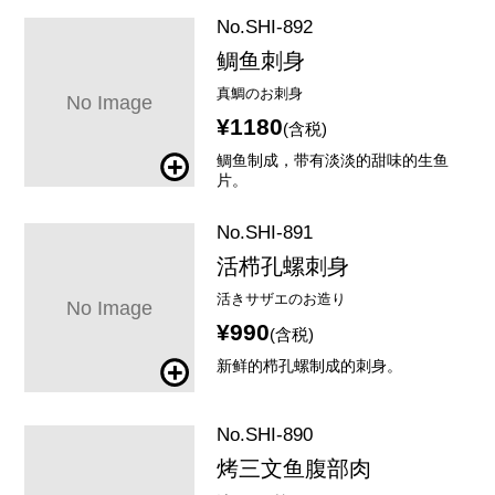
No.SHI-892
鲷鱼刺身
真鯛のお刺身
¥1180
(含税)
鲷鱼制成，带有淡淡的甜味的生鱼
片。
No.SHI-891
活栉孔螺刺身
活きサザエのお造り
¥990
(含税)
新鲜的栉孔螺制成的刺身。
No.SHI-890
烤三文鱼腹部肉