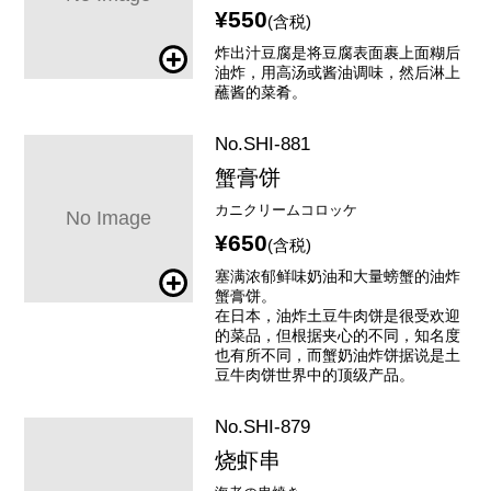
¥550
(含税)
炸出汁豆腐是将豆腐表面裹上面糊后
油炸，用高汤或酱油调味，然后淋上
蘸酱的菜肴。
No.SHI-881
蟹膏饼
カニクリームコロッケ
¥650
(含税)
塞满浓郁鲜味奶油和大量螃蟹的油炸
蟹膏饼。
在日本，油炸土豆牛肉饼是很受欢迎
的菜品，但根据夹心的不同，知名度
也有所不同，而蟹奶油炸饼据说是土
豆牛肉饼世界中的顶级产品。
No.SHI-879
烧虾串