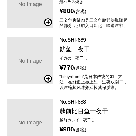
鮭ハラス焼き
¥800
(含税)
三文鱼腹部肉是三文鱼腹部膨胀隆起
的部分，脂肪入口即化，味道浓郁。
No.SHI-889
鱿鱼一夜干
イカの一夜干し
¥770
(含税)
“Ichiyaboshi”是日本传统的加工方
法，在鱿鱼上撒上盐，过夜或阴干，
以浓缩其风味并延长其保质期。
No.SHI-888
越前比目鱼一夜干
越前カレイ一夜干し
¥900
(含税)