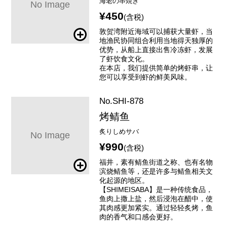
海老の串焼き
¥450
(含税)
敦贺湾附近海域可以捕获大量虾，当
地渔民协同组合利用当地得天独厚的
优势，从船上直接出售冷冻虾，发展
了虾饮食文化。
在本店，我们提供简单的烤虾串，让
您可以享受到虾的鲜美风味。
No.SHI-878
烤鲭鱼
炙りしめサバ
¥990
(含税)
福井，素有鲭鱼街道之称、也有名物
滨烧鲭鱼等，还是许多与鲭鱼相关文
化起源的地区。
【SHIMEISABA】是一种传统食品，
鱼肉上撒上盐，然后浸泡在醋中，使
其肉感更加紧实。通过轻轻炙烤，鱼
肉的香气和口感会更好。