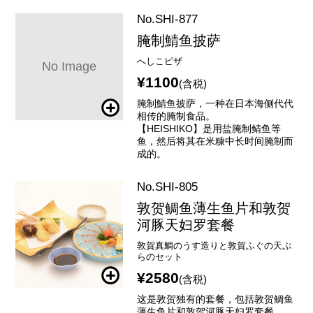
No.SHI-877
腌制鯖鱼披萨
へしこピザ
¥1100
(含税)
腌制鯖鱼披萨，一种在日本海侧代代
相传的腌制食品。
【HEISHIKO】是用盐腌制鲭鱼等
鱼，然后将其在米糠中长时间腌制而
成的。
No.SHI-805
敦贺鲷鱼薄生鱼片和敦贺
河豚天妇罗套餐
敦賀真鯛のうす造りと敦賀ふぐの天ぷ
らのセット
¥2580
(含税)
这是敦贺独有的套餐，包括敦贺鲷鱼
薄生鱼片和敦贺河豚天妇罗套餐。