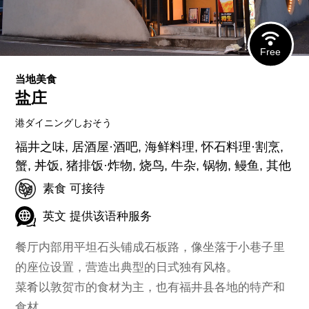
Free
当地美食
盐庄
港ダイニングしおそう
福井之味, 居酒屋·酒吧, 海鲜料理, 怀石料理·割烹,
蟹, 丼饭, 猪排饭·炸物, 烧鸟, 牛杂, 锅物, 鳗鱼, 其他
素食 可接待
英文 提供该语种服务
餐厅内部用平坦石头铺成石板路，像坐落于小巷子里
的座位设置，营造出典型的日式独有风格。
菜肴以敦贺市的食材为主，也有福井县各地的特产和
食材。